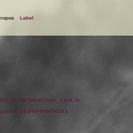
Propos
Label
-école labellisée, c’est la
ualité et des meilleurs